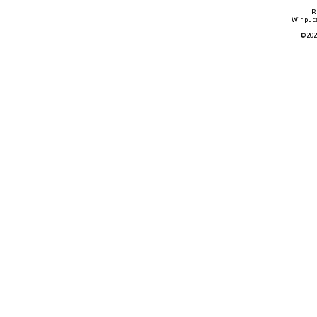
R
Wir putz
©202